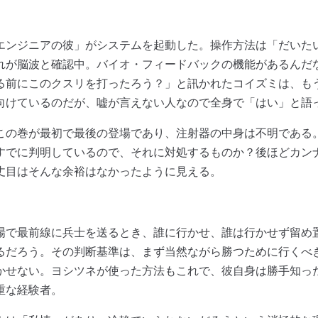
ンジニアの彼」がシステムを起動した。操作方法は「だいた
れが脳波と確認中。バイオ・フィードバックの機能があるんだ
る前にこのクスリを打ったろう？」と訊かれたコイズミは、も
向けているのだが、嘘が言えない人なので全身で「はい」と語
の巻が最初で最後の登場であり、注射器の中身は不明である
すでに判明しているので、それに対処するものか？後ほどカン
丈目はそんな余裕はなかったように見える。
で最前線に兵士を送るとき、誰に行かせ、誰は行かせず留め
るだろう。その判断基準は、まず当然ながら勝つために行くべ
かせない。ヨシツネが使った方法もこれで、彼自身は勝手知っ
重な経験者。