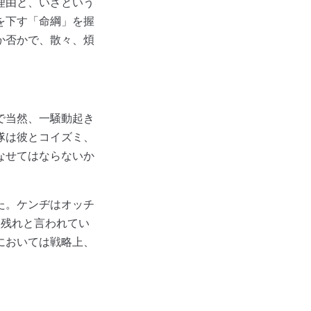
理由と、いざという
を下す「命綱」を握
か否かで、散々、煩
で当然、一騒動起き
隊は彼とコイズミ、
なせてはならないか
た。ケンヂはオッチ
は残れと言われてい
においては戦略上、