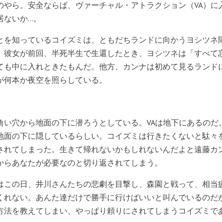
のやら。安全ならば、ヴァーチャル・アト
ラク
ション（VA）
ないか...。
を知っているコイズミは、ともだちランドに向かうヨシツネ
。彼女が前回、半死半生で生還したとき、ヨシツネは「すべて
ても中に入れときたもんだ。他方、カンナは初めて見るランド
が何本か夜空を照らしている。
い穴から地面の下に潜ろうとしている。VAは地下にあるのだ
地面の下に隠しているらしい。コイズミは行きたくないと駄々
されてしまった。生きて帰れないかもしれないんだよと遠藤カ
からあなたが必要なのと切り返されてしまう。
この日、井川さんたちの悲劇を目撃し、森園と戦って、相当
くれない。あんた達だけで勝手に行けばいいと叫んでいるのだ
方法を教えてしまい、やっぱり頼りにされてしまうコイズミで