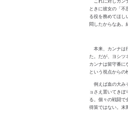
これに対しカンナ
ときに彼女の「不
る役を務めてほし
悶したからなあ。
本来、カンナは行
た。だが、ヨシツ
カンナは留守番に
という視点からの
例えば血の大
み
ョさえ置いてきぼ
る。個々の戦闘で
得策ではない。末