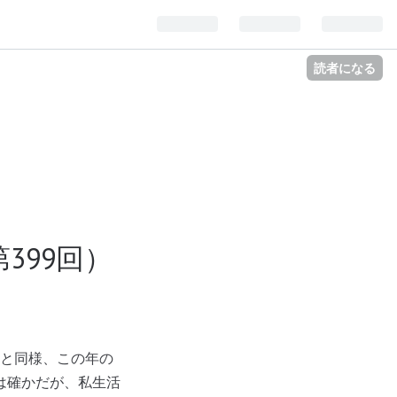
読者になる
399回）
ネと同様、この年の
は確かだが、私生活