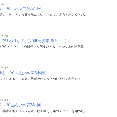
-06-06
 （20世紀少年 第371回）
論。「君」という日本語について考えてみようと思い立った…
-05-30
で終わりか？ （20世紀少年 第364回）
ビが”ともだち”の心肺停止を伝えたとき、ヨシツネの秘密基…
-05-12
組 （20世紀少年 第346回）
ツネによると、大阪に親戚がいるなどの好条件を利用して、…
-04-28
 （20世紀少年 第331回）
の秘密基地でヨシツネが、ゆく年くる年のスピーチを始めた…