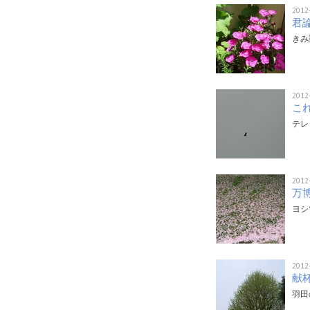
2012
君論
きみ
2012
これ
テレ
2012
万博
ヨシ
2012
献杯
羽田