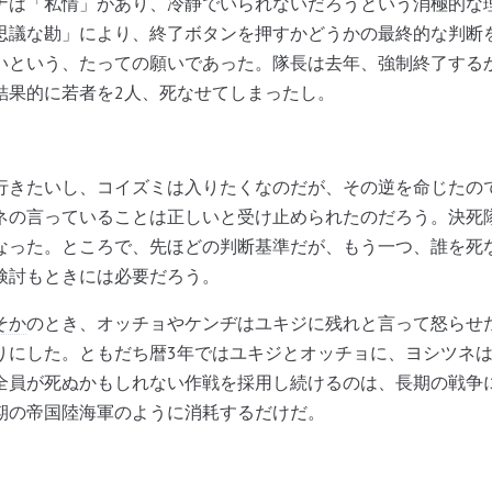
は「私情」があり、冷静でいられないだろうという消極的な
思議な勘」により、終了ボタンを押すかどうかの最終的な判断
いという、たっての願いであった。隊長は去年、強制終了する
結果的に若者を2人、死なせてしまったし。
きたいし、コイズミは入りたくなのだが、その逆を命じたの
ネの言っていることは正しいと受け止められたのだろう。決死
なった。ところで、先ほどの判断基準だが、もう一つ、誰を死
検討もときには必要だろう。
そか
のとき、オッチョやケンヂはユキジに残れと言って怒らせ
りにした。ともだち暦3年ではユキジとオッチョに、ヨシツネ
全員が死ぬかもしれない作戦を採用し続けるのは、長期の戦争
期の帝国陸海軍のように消耗するだけだ。