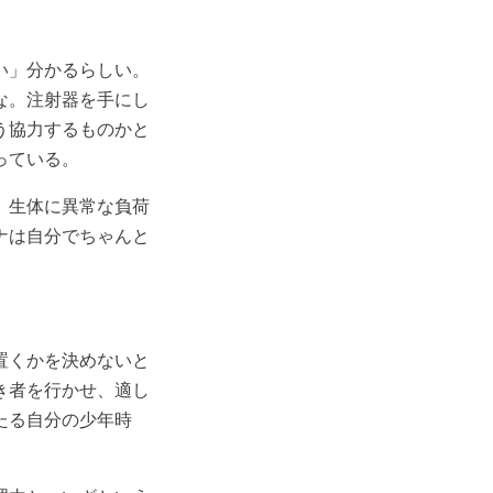
い」分かるらしい。
な。注射器を手にし
う協力するものかと
っている。
。生体に異常な負荷
ナは自分でちゃんと
置くかを決めないと
き者を行かせ、適し
たる自分の少年時