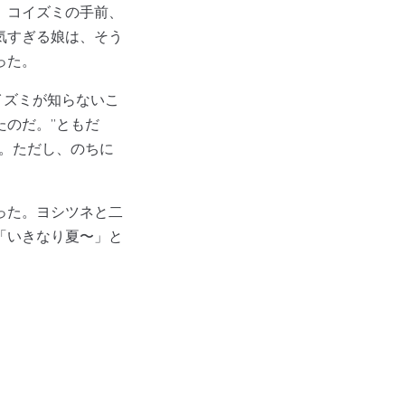
、コイズミの手前、
気すぎる娘は、そう
った。
イズミが知らないこ
のだ。”ともだ
。ただし、のちに
った。ヨシツネと二
「いきなり夏〜」と